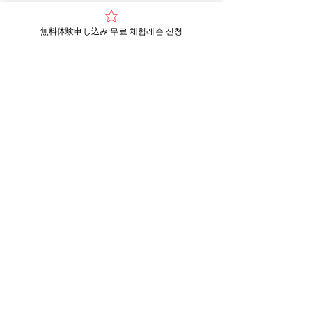
無料体験申し込み 무료 체험레슨 신청
大阪市浪速区元町3丁目1番1号 鎌田ビル2F
ベリーベリーランゲージ