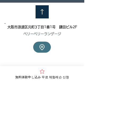
ま。 いつも当校を
だき、誠にありが
ます。...
大阪市浪速区元町3丁目1番1号 鎌田ビル2F
ベリーベリーランゲージ
無料体験申し込み 무료 체험레슨 신청