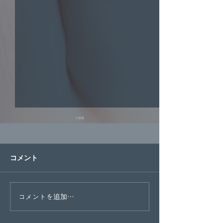
年末年始連休の
안녕하세요베리베
コメント
수강생 여러분. 항
원을 이용해 주셔
다. 날씨가 너무 
따뜻하게 입으시고
11月18日日韓交流会お疲
コメントを追加…
하세요：） こんに
れ様でした！
ーベリーランゲー