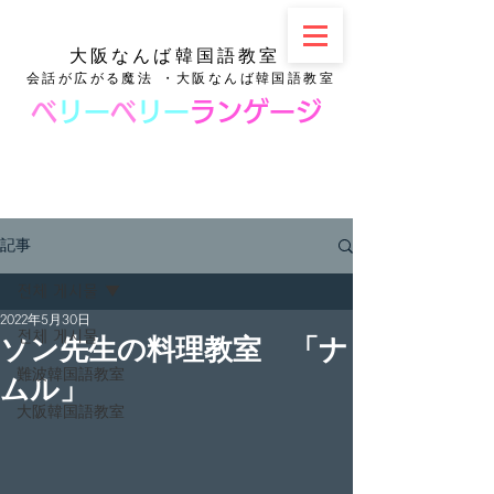
大阪なんば韓国語教室
会話が広がる魔法 ・大阪なんば韓国語教室
ベ
リー
ベ
リー
ランゲージ
記事
전체 게시물
2022年5月30日
전체 게시물
ソン先生の料理教室 「ナ
難波韓国語教室
ムル」
大阪韓国語教室