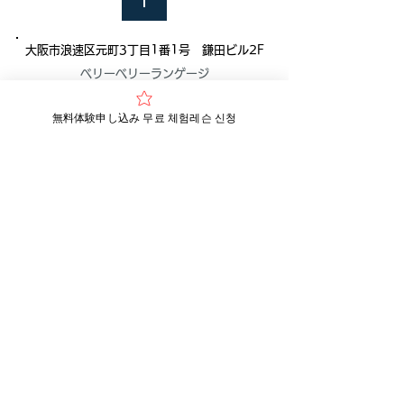
ます。...
大阪市浪速区元町3丁目1番1号 鎌田ビル2F
ベリーベリーランゲージ
無料体験申し込み 무료 체험레슨 신청