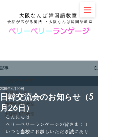
大阪なんば韓国語教室
会話が広がる魔法 ・大阪なんば韓国語教室
ベ
リー
ベ
リー
ランゲージ
記事
전체 게시물
2018年4月20日
전체 게시물
日韓交流会のお知らせ（5
難波韓国語教室
月26日）
大阪韓国語教室
こんにちは
ベリーベリーランゲージの皆さま：）
いつも当校にお越しいただき誠にあり