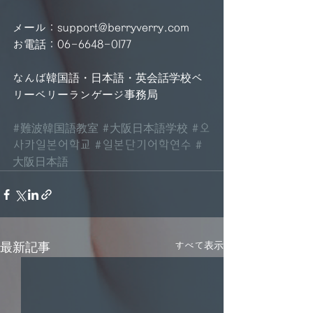
メール：support@berryverry.com
お電話：06-6648-0177
なんば韓国語・日本語・英会話学校ベ
リーベリーランゲージ事務局
#難波韓国語教室
#大阪日本語学校
#오
사카일본어학교
#일본단기어학연수
#
大阪日本語
すべて表示
最新記事