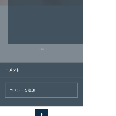
年末年始連休の
안녕하세요베리베
コメント
수강생 여러분. 항
원을 이용해 주셔
다. 날씨가 너무 
따뜻하게 입으시고
11月18日日韓交流会お疲
コメントを追加…
하세요：） こんに
れ様でした！
ーベリーランゲー
ま。 いつも当校を
だき、誠にありが