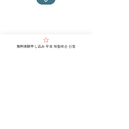
無料体験申し込み 무료 체험레슨 신청
​営業時間