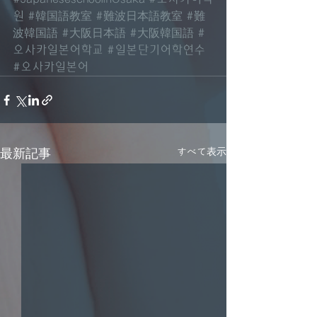
원
#韓国語教室
#難波日本語教室
#難
波韓国語
#大阪日本語
#大阪韓国語
#
오사카일본어학교
#일본단기어학연수
#오사카일본어
すべて表示
最新記事