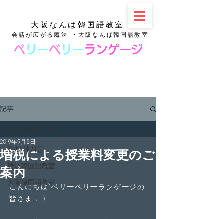
大阪なんば韓国語教室
会話が広がる魔法 ・大阪なんば韓国語教室
ベ
リー
ベ
リー
ランゲージ
記事
전체 게시물
2019年9月5日
전체 게시물
増税による授業料変更のご
難波韓国語教室
案内
大阪韓国語教室
こんにちは、ベリーベリーランゲージの
皆さま：）