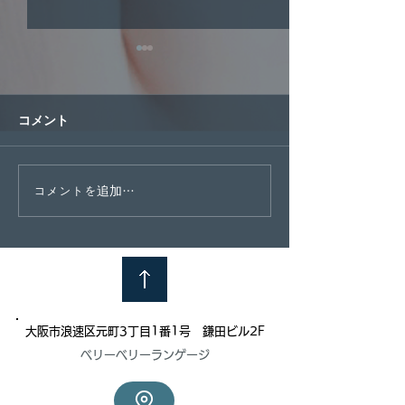
年末年始連休の
안녕하세요베리베
コメント
수강생 여러분. 항
원을 이용해 주셔
다. 날씨가 너무 
따뜻하게 입으시고
11月18日日韓交流会お疲
コメントを追加…
하세요：） こんに
れ様でした！
ーベリーランゲー
ま。 いつも当校を
だき、誠にありが
ます。...
大阪市浪速区元町3丁目1番1号 鎌田ビル2F
ベリーベリーランゲージ